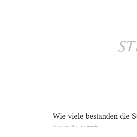
ST
Wie viele bestanden die S
13. Februar 2017
von
iwwadm