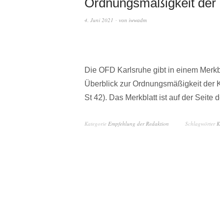
Ordnungsmäßigkeit der
4. Juni 2021
von
iwwadm
Die OFD Karlsruhe gibt in einem Merkb
Überblick zur Ordnungsmäßigkeit der 
St 42). Das Merkblatt ist auf der Seit
Kategorie
Empfehlung der Redaktion
Schlagwörter
K